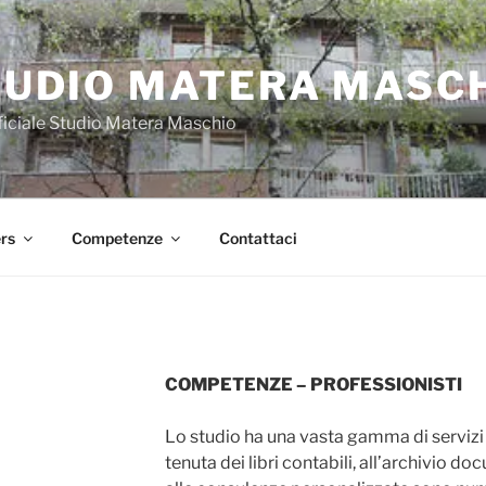
TUDIO MATERA MASC
fficiale Studio Matera Maschio
ers
Competenze
Contattaci
COMPETENZE – PROFESSIONISTI
Lo studio ha una vasta gamma di servizi d
tenuta dei libri contabili, all’archivio d